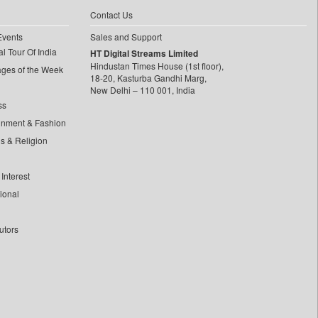
Contact Us
Events
Sales and Support
l Tour Of India
HT Digital Streams Limited
Hindustan Times House (1st floor),
ages of the Week
18-20, Kasturba Gandhi Marg,
New Delhi – 110 001, India
ss
inment & Fashion
ls & Religion
Interest
tional
utors