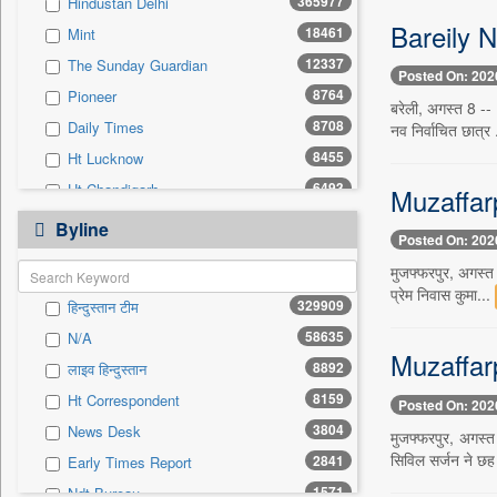
365977
Hindustan Delhi
0
Sec
Bareily N
18461
Mint
0
Solicitation
12337
The Sunday Guardian
Posted On: 202
8764
Pioneer
बरेली, अगस्त 8 --
8708
Daily Times
नव निर्वाचित छात्र 
8455
Ht Lucknow
6493
Ht Chandigarh
Muzaffarpu
5857
Siasat Daily
Byline
Posted On: 202
3070
Ht Mumbai
मुजफ्फरपुर, अगस्त 
2949
Early Times
प्रेम निवास कुमा...
329909
हिन्दुस्तान टीम
2883
Herald Goa
58635
N/A
1944
Daily News Sri Lanka
Muzaffarp
8892
लाइव हिन्दुस्तान
1895
Kashmir Images
8159
Ht Correspondent
Posted On: 202
1761
Ekantipur.com
3804
News Desk
मुजफ्फरपुर, अगस्
1714
The New Nation
सिविल सर्जन ने छह
2841
Early Times Report
1650
Daily Mirror Sri Lanka
1571
Ndt Bureau