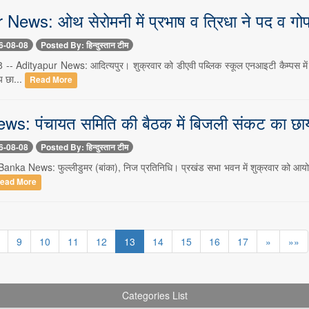
 News: ओथ सेरोमनी में प्रभाष व त्रिधा ने पद व ग
6-08-08
Posted By: हिन्दुस्तान टीम
8 -- Adityapur News: आदित्यपुर। शुक्रवार को डीएवी पब्लिक स्कूल एनआइटी कैम्पस में
्य छा...
Read More
: पंचायत समिति की बैठक में बिजली संकट का छाया र
6-08-08
Posted By: हिन्दुस्तान टीम
Banka News: फुल्लीडुमर (बांका), निज प्रतिनिधि। प्रखंड सभा भवन में शुक्रवार को आयोजित 
ead More
9
10
11
12
13
14
15
16
17
»
»»
Categories List