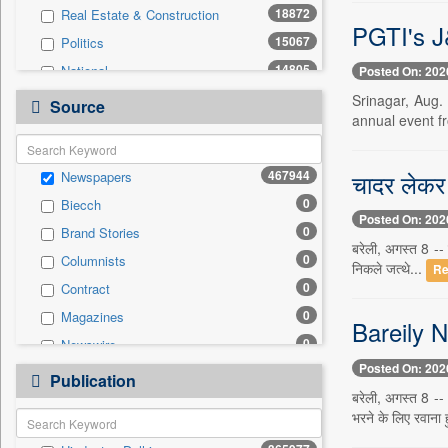
18872
Real Estate & Construction
PGTI's J
15067
Politics
14805
National
Posted On: 202
13320
Technology
Srinagar, Aug.
Source
annual event fr
12060
Business & Finance
9014
Sports
चादर लेकर 
467944
Newspapers
7781
International
0
Biecch
3032
Travel
Posted On: 202
0
Brand Stories
2224
Employment
बरेली, अगस्त 8 -- 
0
Columnists
2196
Entertainment
निकले जत्थे...
Re
0
Contract
1405
Auto
0
Magazines
0
General News
Bareily Ne
0
Newswire
0
Government News
Posted On: 202
0
Online News
0
Publication
Press Release
बरेली, अगस्त 8 --
0
Patentwipo
भरने के लिए रवाना ह
0
Press Release