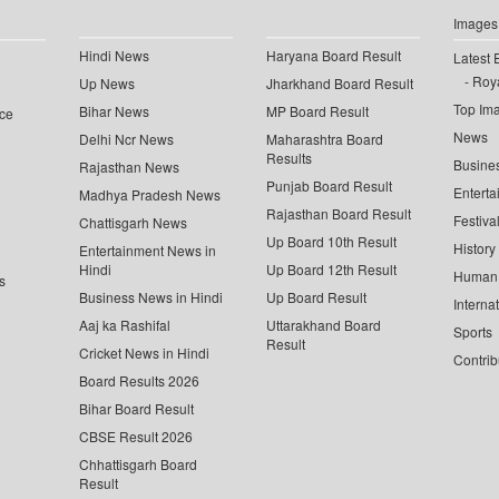
Images
Hindi News
Haryana Board Result
Latest 
Roya
Up News
Jharkhand Board Result
Top Im
Bihar News
MP Board Result
ce
News
Delhi Ncr News
Maharashtra Board
Results
Busine
Rajasthan News
Punjab Board Result
Enterta
Madhya Pradesh News
Rajasthan Board Result
Festiva
Chattisgarh News
Up Board 10th Result
History
Entertainment News in
Hindi
Up Board 12th Result
Human 
s
Business News in Hindi
Up Board Result
Interna
Aaj ka Rashifal
Uttarakhand Board
Sports
Result
Cricket News in Hindi
Contrib
Board Results 2026
Bihar Board Result
CBSE Result 2026
Chhattisgarh Board
Result