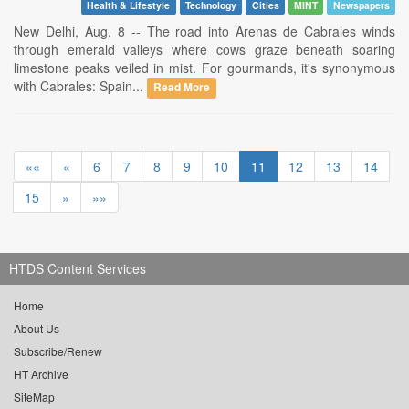
Health & Lifestyle
Technology
Cities
MINT
Newspapers
New Delhi, Aug. 8 -- The road into Arenas de Cabrales winds
through emerald valleys where cows graze beneath soaring
limestone peaks veiled in mist. For gourmands, it's synonymous
with Cabrales: Spain...
Read More
««
«
6
7
8
9
10
11
12
13
14
15
»
»»
HTDS Content Services
Home
About Us
Subscribe/Renew
HT Archive
SiteMap