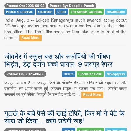
Posted On: 2026-08-08
Posted By: Deepika Pundir
Health & Lifestyle
Education
Cities
The Sunday Guardian
Newspapers
India, Aug. 8 -- Lokesh Kanagaraj's much awaited acting debut
DC has opened its theatrical run with a modest start at the Indian
box office. The Tamil film sees the filmmaker step in front of the
came...
Read More
जोबनेर में स्कूल बस और स्कॉर्पियो की भीषण
भिड़ंत, डेढ़ दर्जन बच्चे घायल, 9 जयपुर रेफर
Posted On: 2026-08-08
Others
Hindustan Delhi
Newspapers
जयपुर, अगस्त 8 -- जयपुर जिले के जोबनेर क्षेत्र में शनिवार को स्कूल बस और
स्कॉर्पियो की आमने-सामने हुई जोरदार भिड़ंत से हड़कंप मच गया। जोबनेर-महलां
राजमार्ग पर श्री सीमेंट फैक्ट्री के पास ईंट भट्टे के ...
Read More
गुटखे के बचे पैसे की खाई टॉफी, फिर मां ने बेटे के
साथ जो किया... कांप उठेगी रूह!
Posted On: 2026-08-08
Others
Hindustan Delhi
Newspapers