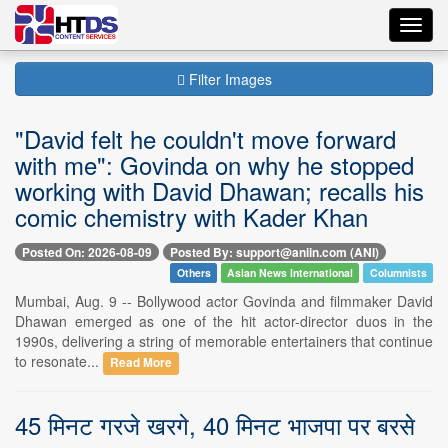
Toggl
navig
Filter Images
"David felt he couldn't move forward
with me": Govinda on why he stopped
working with David Dhawan; recalls his
comic chemistry with Kader Khan
Posted On: 2026-08-09
Posted By: support@aniin.com (ANI)
Others
Asian News International
Columnists
Mumbai, Aug. 9 -- Bollywood actor Govinda and filmmaker David
Dhawan emerged as one of the hit actor-director duos in the
1990s, delivering a string of memorable entertainers that continue
to resonate...
Read More
45 मिनट गरजे खरगे, 40 मिनट भाजपा पर बरसे