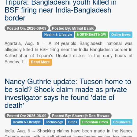
Tripura: Bangladeshi youth killed in
BSF firing near India-Bangladesh
border
Posted On: 2026-08-09
Posted By: Mrinal Banik
Health & Lifestyle
NORTHEAST NOW
Online News
Agartala, Aug. 9 -- A 24-year-old Bangladeshi national was
allegedly killed in BSF firing near the India-Bangladesh border in
Kailashahar of Tripura's Unakoti district in the early hours of
Sunday. T...
Read More
Nancy Guthrie update: Tucson home to
be sold? Shock claim made as private
investigator says he found 'date of
death'
Posted On: 2026-08-09
Posted By: Shuvrajit Das Biswas
Health & Lifestyle
Technology
Cities
Hindustan Times
Columnists
India, Aug. 9 -- Shocking claims have been made in the Nancy
Guthrie case with a self-attested investigator saying her home