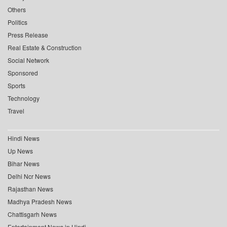
Others
Politics
Press Release
Real Estate & Construction
Social Network
Sponsored
Sports
Technology
Travel
Hindi News
Up News
Bihar News
Delhi Ncr News
Rajasthan News
Madhya Pradesh News
Chattisgarh News
Entertainment News in Hindi