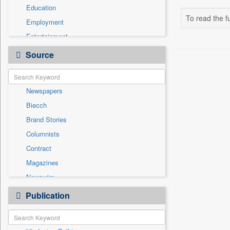
Education
To read the fu
Employment
Entertainment
General News
Source
Government News
Health & Lifestyle
Newspapers
International
Biecch
National
Brand Stories
Politics
Columnists
Press Release
Contract
Real Estate & Construction
Magazines
Sports
Newswire
Technology
Online News
Publication
Travel
Patentwipo
Press Release