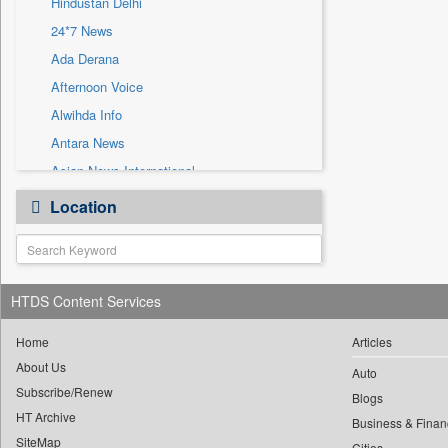
Hindustan Delhi
Sec
24*7 News
Solicitation
Ada Derana
Afternoon Voice
Alwihda Info
Antara News
Asian News International
Astro Devam
Location
Australian Government News
Autox
Bis Research
HTDS Content Services
Bana Africa Gossips
Bana Kenya
Home
Articles
Bang Gaming
About Us
Auto
Subscribe/Renew
Bang Showbiz
Blogs
HT Archive
Bang Tech
Business & Finan
SiteMap
Cities