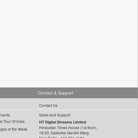
Contact & Support
Contact Us
Events
Sales and Support
l Tour Of India
HT Digital Streams Limited
Hindustan Times House (1st floor),
ages of the Week
18-20, Kasturba Gandhi Marg,
New Delhi – 110 001, India