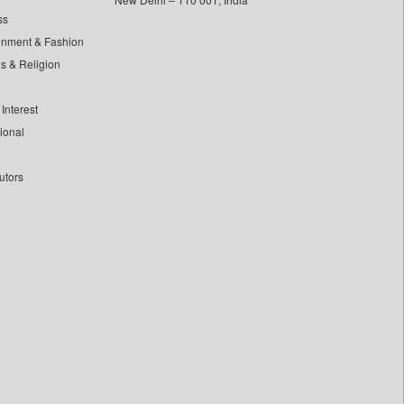
ss
inment & Fashion
ls & Religion
Interest
tional
utors