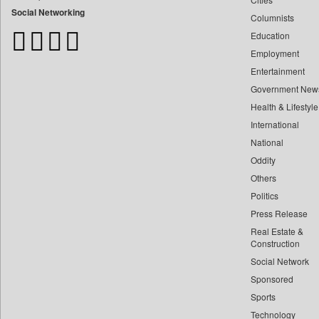
Bangladesh Business News
Social Networking
Columnists
Bdnews24
Education
Bihar Times
Employment
Biospectrum Asia
Entertainment
Biospectrum India
Government New
Bizcommunity
Health & Lifestyle
Brand Stories
International
Brighter Kashmir
National
Oddity
Business Daily
Others
Ciol
Politics
Capital Market
Press Release
Car Trade India
Real Estate &
Central Asian News Service
Construction
Construction World
Social Network
Sponsored
Dq Channels
Sports
Daily Mirror Sri Lanka
Technology