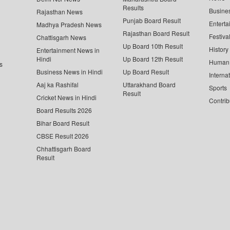
Results
Busine
Rajasthan News
Punjab Board Result
Enterta
Madhya Pradesh News
Rajasthan Board Result
Festiva
Chattisgarh News
Up Board 10th Result
History
Entertainment News in
Hindi
Up Board 12th Result
Human 
s
Business News in Hindi
Up Board Result
Interna
Aaj ka Rashifal
Uttarakhand Board
Sports
Result
Cricket News in Hindi
Contrib
Board Results 2026
Bihar Board Result
CBSE Result 2026
Chhattisgarh Board
Result