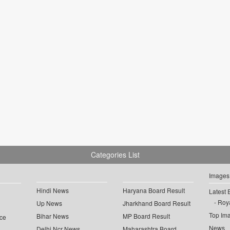
Categories List
Images
Hindi News
Haryana Board Result
Latest 
Roya
Up News
Jharkhand Board Result
Top Im
Bihar News
MP Board Result
ce
News
Delhi Ncr News
Maharashtra Board