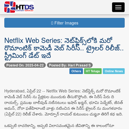
Toggl
navig
Filter Images
Netflix Web Series: నెట్‌ఫ్లిక్స్‌లోకి మరో
రొమాంటిక్ కామెడీ వెబ్ సిరీస్.. ట్రైలర్ రిలీజ్..
స్ట్రీమింగ్ డేట్ ఇదే
Posted On: 2025-04-22
Posted By: Hari Prasad S
Others
HT Telugu
Online News
Hyderabad, ఏప్రిల్ 22 -- Netflix Web Series: నెట్‌ఫ్లిక్స్ మరో రొమాంటిక్
కామెడీ వెబ్ సిరీస్ ను ప్రేక్షకుల ముందుకు తీసుకొస్తోంది. ఈ సిరీస్ పేరు ది
రాయల్స్. ప్రముఖ బాలీవుడ్ నటీనటులు ఇషాన్ ఖట్టర్, భూమి పెడ్నేకర్, జీనత్
అమన్, నోరా ఫతేహిలాంటి వాళ్లు నటించిన ఈ సిరీస్ ట్రైలర్ ను మంగళవారం
(ఏప్రిల్ 22) రిలీజ్ చేశారు. మోర్పూర్ రాయల్ కుటుంబం చుట్టూ తిరిగే కథ ఇది.
ఒకప్పటి రాచరికాన్ని, అప్పటి విలాసవంతమైన జీవితాన్ని ఈ కాలంలోనూ