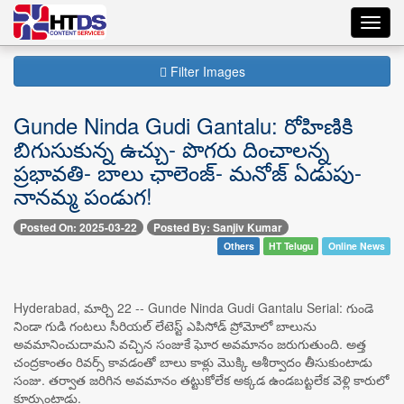
Toggl
navig
Filter Images
Gunde Ninda Gudi Gantalu: రోహిణికి
బిగుసుకున్న ఉచ్చు- పొగరు దించాలన్న
ప్రభావతి- బాలు ఛాలెంజ్- మనోజ్ ఏడుపు-
నానమ్మ పండుగ!
Posted On: 2025-03-22
Posted By: Sanjiv Kumar
Others
HT Telugu
Online News
Hyderabad, మార్చి 22 -- Gunde Ninda Gudi Gantalu Serial: గుండె
నిండా గుడి గంటలు సీరియల్‌ లేటెస్ట్ ఎపిసోడ్‌ ప్రోమోలో బాలును
అవమానించుదామని వచ్చిన సంజుకే ఘోర అవమానం జరుగుతుంది. అత్త
చంద్రకాంతం రివర్స్ కావడంతో బాలు కాళ్లు మొక్కి ఆశీర్వాదం తీసుకుంటాడు
సంజు. తర్వాత జరిగిన అవమానం తట్టుకోలేక అక్కడ ఉండబట్టలేక వెళ్లి కారులో
కూర్చుంటాడు.