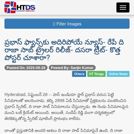
Toggl
navig
Filter Images
ప్రభాస్ ఫ్యాన్స్‌కు అదిరిపోయే న్యూస్- రేపే ది
రాజా సాబ్ ట్రైలర్ రిలీజ్- దసరా ట్రీట్- కొత్త
పోస్టర్ చూశారా?
Posted On: 2025-09-28
Posted By: Sanjiv Kumar
Others
HT Telugu
Online News
Hyderabad, సెప్టెంబర్ 28 -- పాన్ ఇండియా స్టార్ ప్రభాస్ వరుస పెట్టి
సినిమాలతో అలరించాడు. కల్కి 2898 ఏడీ సినిమాతో ప్రేక్షకులను పలకరించిన
ప్రభాస్ స్పిరిట్, ది రాజా సాబ్ సినిమాలను చేస్తున్నాడు. ఈ రెండు సినిమాలపైన
మంచి బజ్ క్రియేట్ అయింది. అయితే, సందీప్ రెడ్డి వంగా దర్శకత్వంలో
తెరకెక్కుతోన్న స్పిరిట్ షూటింగ్ ప్రారంభం కాలేదు.
దాంతో ప్రస్తుతానికి అందరి ఆశలు ది రాజా సాబ్ సినిమాపైనే ఉంది. ది రాజా