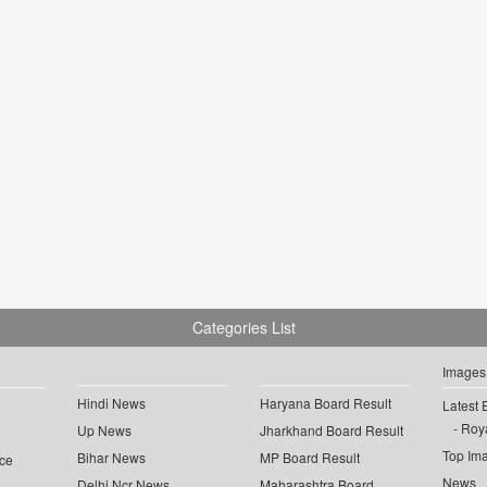
Categories List
Images
Hindi News
Haryana Board Result
Latest 
Roya
Up News
Jharkhand Board Result
Top Im
Bihar News
MP Board Result
ce
News
Delhi Ncr News
Maharashtra Board