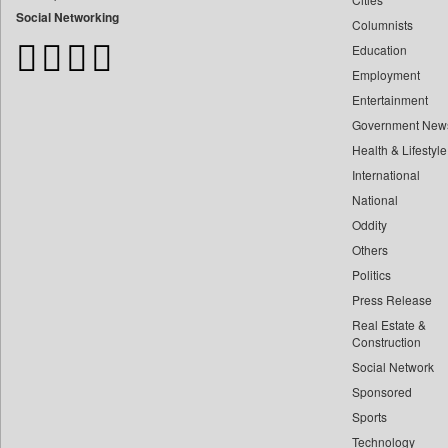
Bangladesh Business News
Social Networking
Columnists
Bdnews24
Education
Bihar Times
Employment
Biospectrum Asia
Entertainment
Biospectrum India
Government New
Bizcommunity
Health & Lifestyle
Brand Stories
International
Brighter Kashmir
National
Oddity
Business Daily
Others
Ciol
Politics
Capital Market
Press Release
Car Trade India
Real Estate &
Central Asian News Service
Construction
Construction World
Social Network
Sponsored
Dq Channels
Sports
Daily Mirror Sri Lanka
Technology