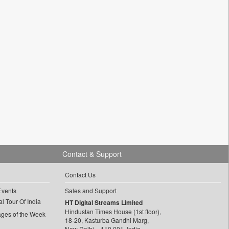
Contact & Support
Contact Us
Events
Sales and Support
l Tour Of India
HT Digital Streams Limited
Hindustan Times House (1st floor),
ages of the Week
18-20, Kasturba Gandhi Marg,
New Delhi – 110 001, India