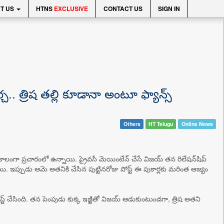
T US
HTNS
EXCLUSIVE
CONTACT US
SIGN IN
ర్చ.. త్రిష తల్లి కూడానా అంటూ ఫ్యాన్స్
Others
HT Telugu
Online News
 కాలంగా ప్రచారంలో ఉన్నాయి. ప్రైవసీ మెయింటేన్ చేసే విజయ్ తన రిలేషన్‌షిప్
వస్తాయి. ఇప్పుడు ఆమె అతనికి చేసిన పుట్టినరోజు పోస్ట్ ఈ పుకార్లకు మరింత ఆజ్యం
్ చేసింది. తన పెంపుడు కుక్క ఇజ్జీతో విజయ్ ఆడుకుంటుండగా, త్రిష అతని