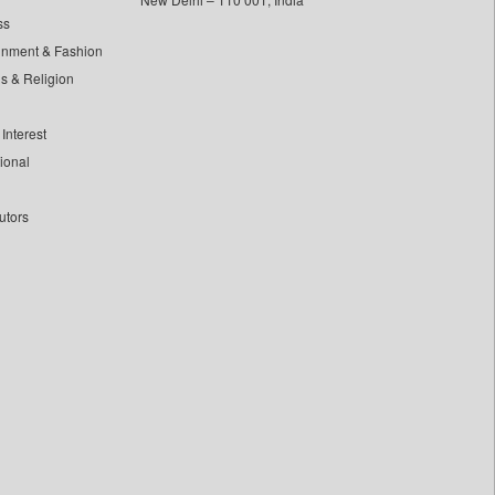
ss
inment & Fashion
ls & Religion
Interest
tional
utors