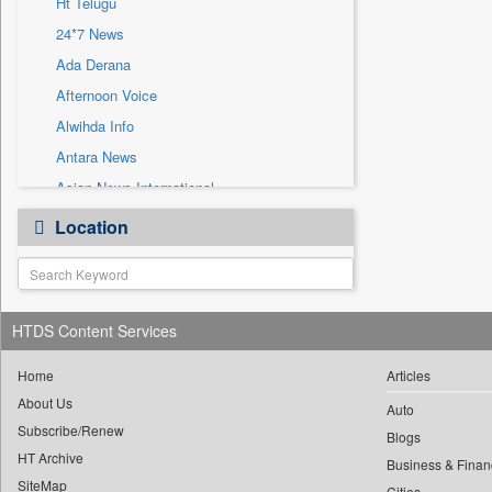
Ht Telugu
Sec
24*7 News
Solicitation
Ada Derana
Afternoon Voice
Alwihda Info
Antara News
Asian News International
Astro Devam
Location
Australian Government News
Autox
Bis Research
HTDS Content Services
Bana Africa Gossips
Bana Kenya
Home
Articles
Bang Gaming
About Us
Auto
Subscribe/Renew
Bang Showbiz
Blogs
HT Archive
Bang Tech
Business & Finan
SiteMap
Cities