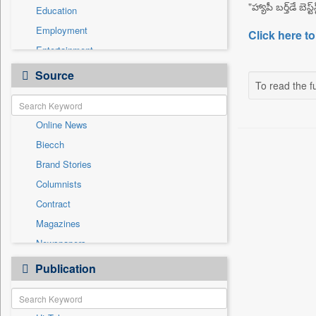
"హ్యాపీ బర్త్‌డే 
Education
Employment
Click here to
Entertainment
General News
Source
To read the fu
Government News
Health & Lifestyle
Online News
International
Biecch
National
Brand Stories
Politics
Columnists
Press Release
Contract
Real Estate & Construction
Magazines
Sports
Newspapers
Technology
Newswire
Publication
Travel
Patentwipo
Press Release