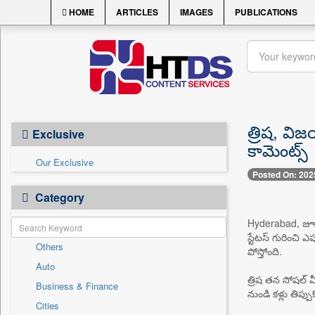
HOME
ARTICLES
IMAGES
PUBLICATIONS
త్రిష, విజ
Exclusive
కామెంట్స్
Our Exclusive
Posted On: 202
Category
Hyderabad, జూన్ 
స్టేటస్ గురించి ఎ
Others
పోస్తోంది.
Auto
త్రిష తన సోషల్ 
Business & Finance
నుండి కళ్లు తిప్ప
Cities