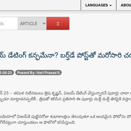
LANGUAGES
ABOU
య్ డేటింగ్ కన్ఫమేనా? బర్త్‌డే పోస్ట్‌తో మరోసారి చ
5-06-23
Posted By: Hari Prasad S
23 -- తమిళ నటీనటులు త్రిష కృష్ణన్, విజయ్ డేటింగ్ చేస్తున్నారనే పుకార్లు చాలా
ప్పుడూ మాట్లాడనప్పటికీ.. త్రిషతో కలిసిన ప్రతిసారి ఈ పుకార్లు మళ్లీ మళ్లీ తెరపైకి 
మీడియాలో విజయ్‌కి పుట్టినరోజు శుభాకాంక్షలు తెలుపుతూ ఒక అందమైన ఫోటోను పోస్ట
ుకోలేనట్లుగా చూస్తుండటం ఆ ఫొటోలో కనిపిస్తుంది.