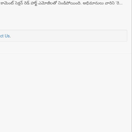
ఆమె కామెంట్ సెక్షన్ రెడ్ హార్ట్ ఎమోజీలతో నిండిపోయింది. అభిమానులు వారిని 'రె...
ct Us
.