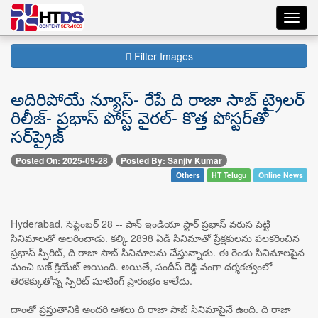
Toggl
navig
Filter Images
అదిరిపోయే న్యూస్- రేపే ది రాజా సాబ్ ట్రైలర్
రిలీజ్- ప్రభాస్ పోస్ట్ వైరల్- కొత్త పోస్టర్‌తో
సర్‌ప్రైజ్
Posted On: 2025-09-28
Posted By: Sanjiv Kumar
Others
HT Telugu
Online News
Hyderabad, సెప్టెంబర్ 28 -- పాన్ ఇండియా స్టార్ ప్రభాస్ వరుస పెట్టి
సినిమాలతో అలరించాడు. కల్కి 2898 ఏడీ సినిమాతో ప్రేక్షకులను పలకరించిన
ప్రభాస్ స్పిరిట్, ది రాజా సాబ్ సినిమాలను చేస్తున్నాడు. ఈ రెండు సినిమాలపైన
మంచి బజ్ క్రియేట్ అయింది. అయితే, సందీప్ రెడ్డి వంగా దర్శకత్వంలో
తెరకెక్కుతోన్న స్పిరిట్ షూటింగ్ ప్రారంభం కాలేదు.
దాంతో ప్రస్తుతానికి అందరి ఆశలు ది రాజా సాబ్ సినిమాపైనే ఉంది. ది రాజా