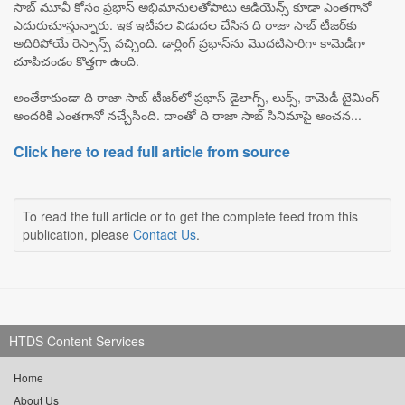
సాబ్ మూవీ కోసం ప్రభాస్ అభిమానులతోపాటు ఆడియెన్స్ కూడా ఎంతగానో
ఎదురుచూస్తున్నారు. ఇక ఇటీవల విడుదల చేసిన ది రాజా సాబ్ టీజర్‌కు
అదిరిపోయే రెస్పాన్స్ వచ్చింది. డార్లింగ్ ప్రభాస్‌ను మొదటిసారిగా కామెడీగా
చూపిచండం కొత్తగా ఉంది.
అంతేకాకుండా ది రాజా సాబ్ టీజర్‌లో ప్రభాస్ డైలాగ్స్, లుక్స్, కామెడీ టైమింగ్
అందరికి ఎంతగానో నచ్చేసింది. దాంతో ది రాజా సాబ్ సినిమాపై అంచన...
Click here to read full article from source
To read the full article or to get the complete feed from this
publication, please
Contact Us
.
HTDS Content Services
Home
About Us