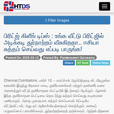
Toggl
navig
Filter Images
பிரிட்ஜ் கிளீங் டிப்ஸ் : உங்க வீட்டு பிரிட்ஜில்
அடிக்கடி துர்நாற்றம் வீசுகிறதா.. ஈசியா
சுத்தம் செய்வது எப்படி பாருங்க!
Posted On: 2025-03-12
Posted By: Pandeeswari Gurusamy
Others
HT Tamil
Online News
Chennai,Coimbatore, மார்ச் 12 -- காய்ச்சல் ஆரம்பித்தவுடன், மீதமுள்ள
உணவில் இருந்து தோசை மாவு, குளிர்பானங்கள் மற்றும் தண்ணீர் வரை
அனைத்தும் வீட்டு குளிர்சாதன பெட்டியில் இடத்தைப் பிடிக்கும். ஆனால்
இந்த குளிர்சாதன பெட்டியை தொடர்ந்து சுத்தம் செய்வது கடினமான
பணியாகும். அதை முறையாக சுத்தம் செய்யாமல் அப்படியே
விட்டுவிட்டால், அது நம் ஆரோக்கியத்தையும் கெடுக்கும். உணவுப்
பாதுகாப்பைப் பராமரிக்கவும், துர்நாற்றத்தைத் தடுக்கவும், ஆற்றல் திறனை