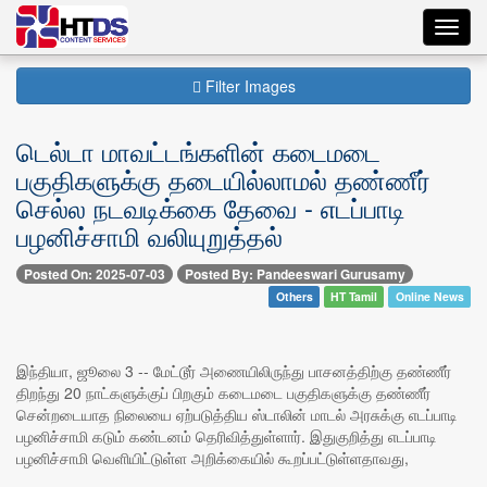
Toggl
navig
Filter Images
டெல்டா மாவட்டங்களின் கடைமடை
பகுதிகளுக்கு தடையில்லாமல் தண்ணீர்
செல்ல நடவடிக்கை தேவை - எடப்பாடி
பழனிச்சாமி வலியுறுத்தல்
Posted On: 2025-07-03
Posted By: Pandeeswari Gurusamy
Others
HT Tamil
Online News
இந்தியா, ஜூலை 3 -- மேட்டூர் அணையிலிருந்து பாசனத்திற்கு தண்ணீர்
திறந்து 20 நாட்களுக்குப் பிறகும் கடைமடை பகுதிகளுக்கு தண்ணீர்
சென்றடையாத நிலையை ஏற்படுத்திய ஸ்டாலின் மாடல் அரசுக்கு எடப்பாடி
பழனிச்சாமி கடும் கண்டனம் தெரிவித்துள்ளார். இதுகுறித்து எடப்பாடி
பழனிச்சாமி வெளியிட்டுள்ள அறிக்கையில் கூறப்பட்டுள்ளதாவது,