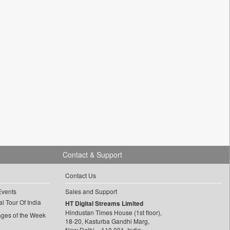
Contact & Support
Contact Us
Events
Sales and Support
l Tour Of India
HT Digital Streams Limited
Hindustan Times House (1st floor),
ages of the Week
18-20, Kasturba Gandhi Marg,
New Delhi – 110 001, India