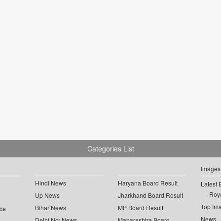
Categories List
Images
Hindi News
Haryana Board Result
Latest 
Roya
Up News
Jharkhand Board Result
Top Im
Bihar News
MP Board Result
ce
News
Delhi Ncr News
Maharashtra Board