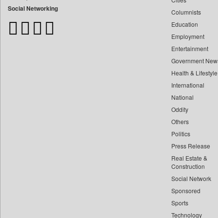
Bangladesh Business News
Social Networking
Columnists
Bdnews24
Education
Bihar Times
Employment
Biospectrum Asia
Entertainment
Biospectrum India
Government New
Bizcommunity
Health & Lifestyle
Brand Stories
International
Brighter Kashmir
National
Oddity
Business Daily
Others
Ciol
Politics
Capital Market
Press Release
Car Trade India
Real Estate &
Central Asian News Service
Construction
Construction World
Social Network
Sponsored
Dq Channels
Sports
Daily Mirror Sri Lanka
Technology