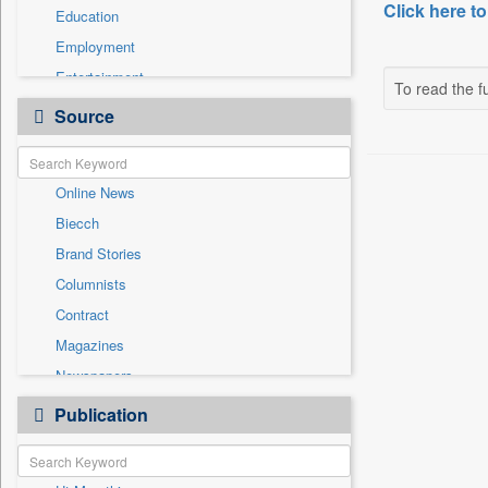
Click here to
Education
Employment
Entertainment
To read the fu
General News
Source
Government News
Health & Lifestyle
Online News
International
Biecch
National
Brand Stories
Others
Columnists
Politics
Contract
Press Release
Magazines
Real Estate & Construction
Newspapers
Technology
Newswire
Publication
Travel
Patentwipo
Press Release