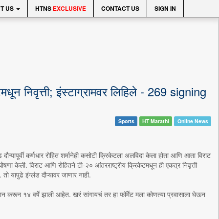
T US
HTNS
EXCLUSIVE
CONTACT US
SIGN IN
मधून निवृत्ती; इंस्टाग्रामवर लिहिले - 269 signing
Sports
HT Marathi
Online News
दौऱ्यापूर्वी कर्णधार रोहित शर्मानेही कसोटी क्रिकेटला अलविदा केला होता आणि आता विराट
ी घोषणा केली. विराट आणि रोहितने टी-२० आंतरराष्ट्रीय क्रिकेटमधून ही एकत्र निवृत्ती
 यापुढे इंग्लंड दौऱ्यावर जाणार नाही.
रिधान करून १४ वर्षे झाली आहेत. खरं सांगायचं तर हा फॉर्मेट मला कोणत्या प्रवासाला घेऊन