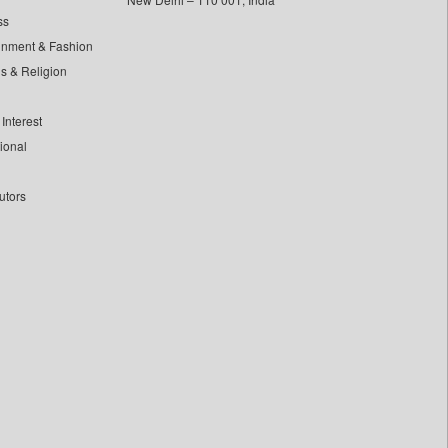
ss
inment & Fashion
ls & Religion
Interest
tional
utors