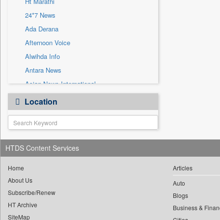
Ht Marathi
Sec
24*7 News
Solicitation
Ada Derana
Afternoon Voice
Alwihda Info
Antara News
Asian News International
Astro Devam
Location
Australian Government News
Autox
Bis Research
HTDS Content Services
Bana Africa Gossips
Bana Kenya
Home
Articles
Bang Gaming
About Us
Auto
Subscribe/Renew
Bang Showbiz
Blogs
HT Archive
Bang Tech
Business & Finan
SiteMap
Cities