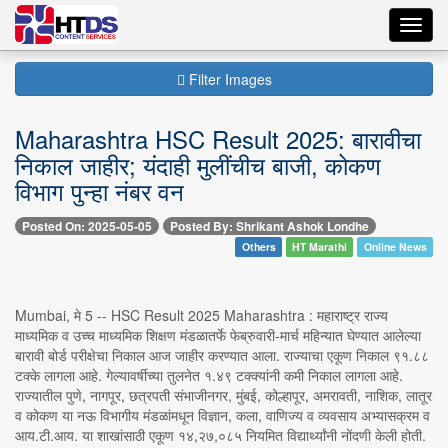
Toggl
navig
Filter Images
Maharashtra HSC Result 2025: बारावीचा
निकाल जाहीर; यंदाही मुलींचीच बाजी, कोकण
विभाग पुन्हा नंबर वन
Posted On: 2025-05-05
Posted By: Shrikant Ashok Londhe
Others
HT Marathi
Online News
Mumbai, मे 5 -- HSC Result 2025 Maharashtra : महाराष्ट्र राज्य
माध्यमिक व उच्च माध्यमिक शिक्षण मंडळातर्फे फेब्रुवारी-मार्च महिन्यात घेण्यात आलेल्या
बारावी बोर्ड परीक्षेचा निकाल आज जाहीर करण्यात आला. राज्याचा एकूण निकाल ९१.८८
टक्के लागला आहे. गेल्यावर्षीच्या तुलनेत १.४९ टक्क्यांनी कमी निकाल लागला आहे.
राज्यातील पुणे, नागपूर, छत्रपती संभाजीनगर, मुंबई, कोल्हापूर, अमरावती, नाशिक, लातूर
व कोकण या नऊ विभागीय मंडळांमधून विज्ञान, कला, वाणिज्य व व्यवसाय अभ्यासक्रम व
आय.टी.आय. या शाखांसाठी एकूण १४,२७,०८५ नियमित विद्यार्थ्यांनी नोंदणी केली होती.