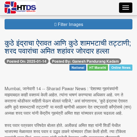
Toggl
navig
Filter Images
कुठे इंद्राचा ऐरावत आणि कुठे शामभटाची तट्टाणी;
शरद पवारांचा अमित शहांवर जोरदार हल्ला
Posted On: 2025-01-14
Posted By: Ganesh Pandurang Kadam
National
HT Marathi
Online News
Mumbai, जानेवारी 14 -- Sharad Pawar News : 'देशाच्या गृहमंत्र्यांनी
माझ्याबद्दल काही वक्तव्यं केली आहेत. त्यांना भाषणं करण्याचा अधिकार आहे. पण ते
करताना थोडीफार माहिती घेऊन बोललं पाहिजे,' असं सांगतानाच, 'कुठे इंद्राचा ऐरावत
आणि कुठे शामभटाची तट्टाणी' या मराठी म्हणीची आठवण देत राष्ट्रवादी काँग्रेसचे (शप)
अध्यक्ष शरद पवार यांनी केंद्रीय गृहमंत्री अमित शहा यांच्यावर हल्ला चढवला आहे.
शरद पवार पत्रकार परिषदेत बोलत होते. अलीकडं अमित शहा यांनी शिर्डी येथील
भाजपच्या मेळाव्यात शरद पवार व उद्धव ठाकरे यांच्यावर टीका केली होती. त्या टीकेला