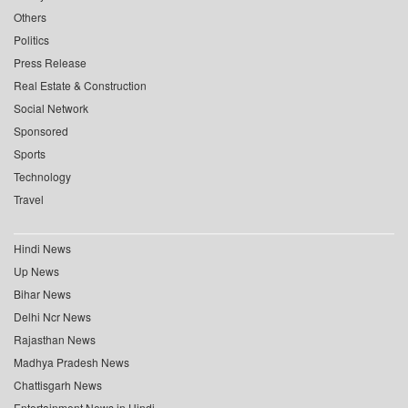
Others
Politics
Press Release
Real Estate & Construction
Social Network
Sponsored
Sports
Technology
Travel
Hindi News
Up News
Bihar News
Delhi Ncr News
Rajasthan News
Madhya Pradesh News
Chattisgarh News
Entertainment News in Hindi