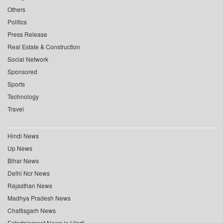
Others
Politics
Press Release
Real Estate & Construction
Social Network
Sponsored
Sports
Technology
Travel
Hindi News
Up News
Bihar News
Delhi Ncr News
Rajasthan News
Madhya Pradesh News
Chattisgarh News
Entertainment News in Hindi