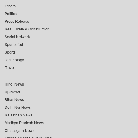
Others
Politics
Press Release
Real Estate & Construction
Social Network
Sponsored
Sports
Technology
Travel
Hindi News
Up News
Bihar News
Delhi Ncr News
Rajasthan News
Madhya Pradesh News
Chattisgarh News
Entertainment News in Hindi