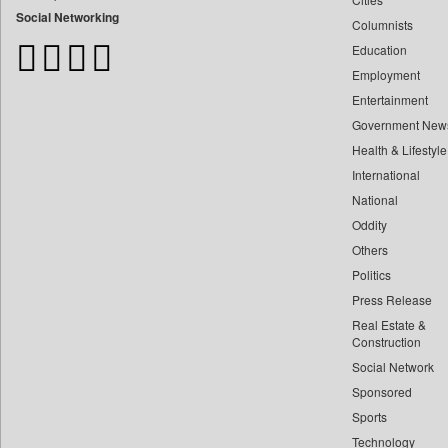
Bangladesh Business News
Social Networking
Columnists
Bdnews24
Education
Bihar Times
Employment
Biospectrum Asia
Entertainment
Biospectrum India
Government New
Bizcommunity
Health & Lifestyle
Brand Stories
International
Brighter Kashmir
National
Oddity
Business Daily
Others
Ciol
Politics
Capital Market
Press Release
Car Trade India
Real Estate &
Central Asian News Service
Construction
Construction World
Social Network
Sponsored
Dq Channels
Sports
Daily Mirror Sri Lanka
Technology