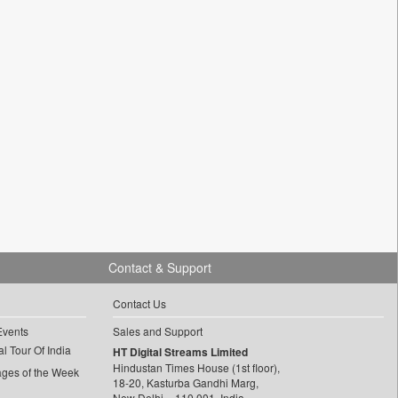
Contact & Support
Contact Us
Events
Sales and Support
l Tour Of India
HT Digital Streams Limited
Hindustan Times House (1st floor),
ages of the Week
18-20, Kasturba Gandhi Marg,
New Delhi – 110 001, India