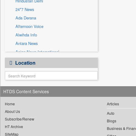
Hindustan Delhi
Sec
24*7 News
Solicitation
Ada Derana
Afternoon Voice
Alwihda Info
Antara News
Asian News International
Astro Devam
Location
Australian Government News
Autox
Bis Research
HTDS Content Services
Bana Africa Gossips
Bana Kenya
Home
Articles
Bang Gaming
About Us
Auto
Subscribe/Renew
Bang Showbiz
Blogs
HT Archive
Bang Tech
Business & Finan
SiteMap
Cities