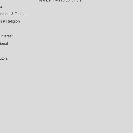
ss
inment & Fashion
ls & Religion
Interest
tional
utors