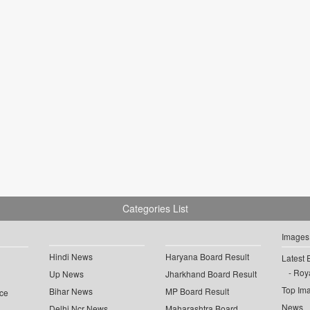
Categories List
Images
Hindi News
Haryana Board Result
Latest 
Roya
Up News
Jharkhand Board Result
Top Im
Bihar News
MP Board Result
ce
News
Delhi Ncr News
Maharashtra Board