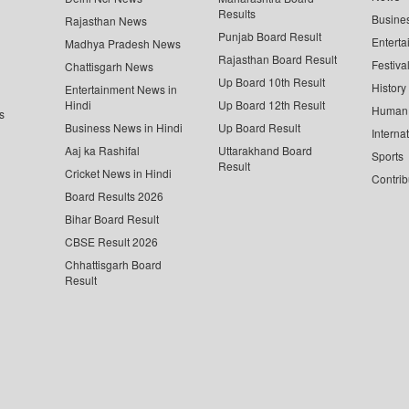
Results
Busine
Rajasthan News
Punjab Board Result
Enterta
Madhya Pradesh News
Rajasthan Board Result
Festiva
Chattisgarh News
Up Board 10th Result
History
Entertainment News in
Hindi
Up Board 12th Result
Human 
s
Business News in Hindi
Up Board Result
Interna
Aaj ka Rashifal
Uttarakhand Board
Sports
Result
Cricket News in Hindi
Contrib
Board Results 2026
Bihar Board Result
CBSE Result 2026
Chhattisgarh Board
Result