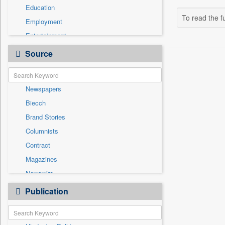
Education
To read the fu
Employment
Entertainment
General News
Source
Government News
Health & Lifestyle
Newspapers
International
Biecch
National
Brand Stories
Politics
Columnists
Press Release
Contract
Real Estate & Construction
Magazines
Sports
Newswire
Technology
Online News
Publication
Travel
Patentwipo
Press Release