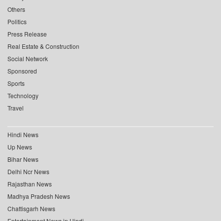
Others
Politics
Press Release
Real Estate & Construction
Social Network
Sponsored
Sports
Technology
Travel
Hindi News
Up News
Bihar News
Delhi Ncr News
Rajasthan News
Madhya Pradesh News
Chattisgarh News
Entertainment News in Hindi