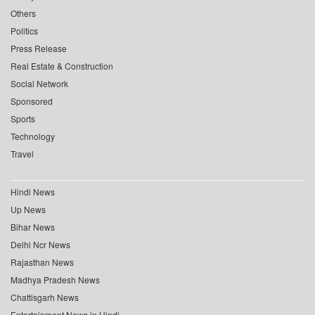
Others
Politics
Press Release
Real Estate & Construction
Social Network
Sponsored
Sports
Technology
Travel
Hindi News
Up News
Bihar News
Delhi Ncr News
Rajasthan News
Madhya Pradesh News
Chattisgarh News
Entertainment News in Hindi