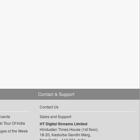
Contact & Support
Contact Us
Events
Sales and Support
l Tour Of India
HT Digital Streams Limited
Hindustan Times House (1st floor),
ages of the Week
18-20, Kasturba Gandhi Marg,
New Delhi – 110 001, India