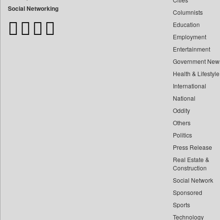
Bangladesh Business News
Social Networking
Columnists
Bdnews24
Education
Bihar Times
Employment
Biospectrum Asia
Entertainment
Biospectrum India
Government New
Bizcommunity
Health & Lifestyle
Brand Stories
International
Brighter Kashmir
National
Oddity
Business Daily
Others
Ciol
Politics
Capital Market
Press Release
Car Trade India
Real Estate &
Central Asian News Service
Construction
Construction World
Social Network
Sponsored
Dq Channels
Sports
Daily Mirror Sri Lanka
Technology