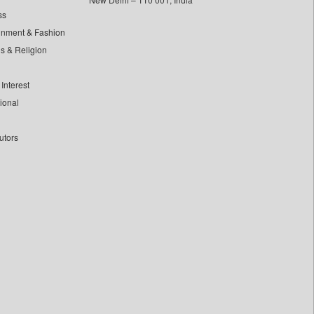
ss
inment & Fashion
ls & Religion
Interest
tional
utors