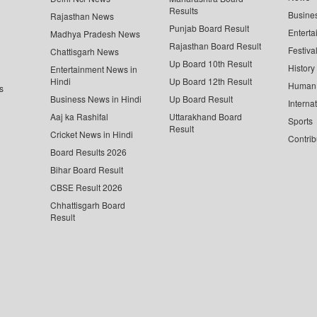
Results
Busine
Rajasthan News
Punjab Board Result
Enterta
Madhya Pradesh News
Rajasthan Board Result
Festiva
Chattisgarh News
Up Board 10th Result
History
Entertainment News in
Hindi
Up Board 12th Result
Human 
s
Business News in Hindi
Up Board Result
Interna
Aaj ka Rashifal
Uttarakhand Board
Sports
Result
Cricket News in Hindi
Contrib
Board Results 2026
Bihar Board Result
CBSE Result 2026
Chhattisgarh Board
Result