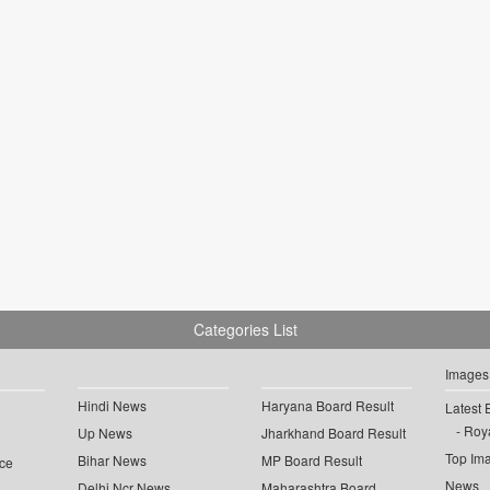
Categories List
Images
Hindi News
Haryana Board Result
Latest 
Roya
Up News
Jharkhand Board Result
Top Im
Bihar News
MP Board Result
ce
News
Delhi Ncr News
Maharashtra Board