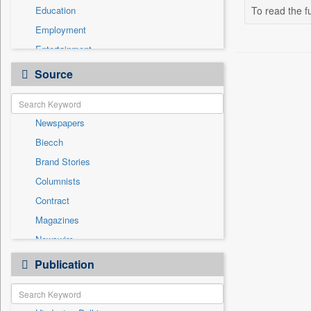
Education
To read the fu
Employment
Entertainment
General News
Source
Government News
Health & Lifestyle
Newspapers
International
Biecch
National
Brand Stories
Politics
Columnists
Press Release
Contract
Real Estate & Construction
Magazines
Sports
Newswire
Technology
Online News
Publication
Travel
Patentwipo
Press Release