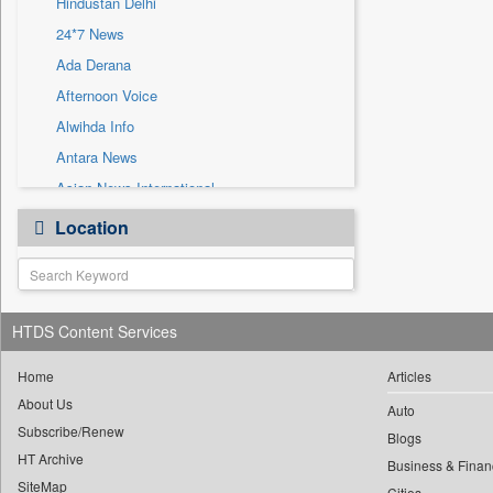
Hindustan Delhi
Sec
24*7 News
Solicitation
Ada Derana
Afternoon Voice
Alwihda Info
Antara News
Asian News International
Astro Devam
Location
Australian Government News
Autox
Bis Research
HTDS Content Services
Bana Africa Gossips
Bana Kenya
Home
Articles
Bang Gaming
About Us
Auto
Subscribe/Renew
Bang Showbiz
Blogs
HT Archive
Bang Tech
Business & Finan
SiteMap
Cities