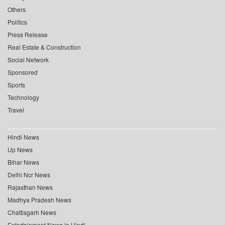
Others
Politics
Press Release
Real Estate & Construction
Social Network
Sponsored
Sports
Technology
Travel
Hindi News
Up News
Bihar News
Delhi Ncr News
Rajasthan News
Madhya Pradesh News
Chattisgarh News
Entertainment News in Hindi