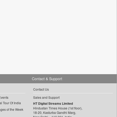
Contact & Support
Contact Us
Events
Sales and Support
l Tour Of India
HT Digital Streams Limited
Hindustan Times House (1st floor),
ages of the Week
18-20, Kasturba Gandhi Marg,
New Delhi – 110 001, India