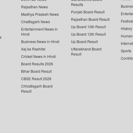
Results
Busine
Rajasthan News
Punjab Board Result
Enterta
Madhya Pradesh News
Rajasthan Board Result
Festiva
Chattisgarh News
Up Board 10th Result
History
Entertainment News in
Hindi
Up Board 12th Result
Human 
s
Business News in Hindi
Up Board Result
Interna
Aaj ka Rashifal
Uttarakhand Board
Sports
Result
Cricket News in Hindi
Contrib
Board Results 2026
Bihar Board Result
CBSE Result 2026
Chhattisgarh Board
Result