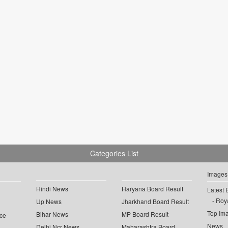
Categories List
Images
Hindi News
Haryana Board Result
Latest 
Roya
Up News
Jharkhand Board Result
Top Im
Bihar News
MP Board Result
ce
News
Delhi Ncr News
Maharashtra Board