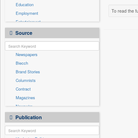
Education
To read the fu
Employment
Entertainment
General News
Source
Government News
Health & Lifestyle
Newspapers
International
Biecch
National
Brand Stories
Politics
Columnists
Press Release
Contract
Real Estate & Construction
Magazines
Sports
Newswire
Technology
Online News
Publication
Travel
Patentwipo
Press Release