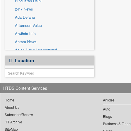
Hindustan Delhi
Sec
24*7 News
Solicitation
Ada Derana
Afternoon Voice
Alwihda Info
Antara News
Asian News International
Astro Devam
Location
Australian Government News
Autox
Bis Research
HTDS Content Services
Bana Africa Gossips
Bana Kenya
Home
Articles
Bang Gaming
About Us
Auto
Subscribe/Renew
Bang Showbiz
Blogs
HT Archive
Bang Tech
Business & Finan
SiteMap
Cities