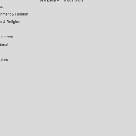
ss
inment & Fashion
ls & Religion
Interest
tional
utors