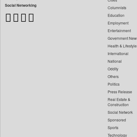
Bangladesh Business News
Social Networking
Columnists
Bdnews24
Education
Bihar Times
Employment
Biospectrum Asia
Entertainment
Biospectrum India
Government New
Bizcommunity
Health & Lifestyle
Brand Stories
International
Brighter Kashmir
National
Oddity
Business Daily
Others
Ciol
Politics
Capital Market
Press Release
Car Trade India
Real Estate &
Central Asian News Service
Construction
Construction World
Social Network
Sponsored
Dq Channels
Sports
Daily Mirror Sri Lanka
Technology