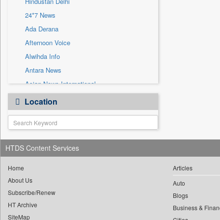
Hindustan Delhi
Sec
24*7 News
Solicitation
Ada Derana
Afternoon Voice
Alwihda Info
Antara News
Asian News International
Astro Devam
Location
Australian Government News
Autox
Bis Research
HTDS Content Services
Bana Africa Gossips
Bana Kenya
Home
Articles
Bang Gaming
About Us
Auto
Subscribe/Renew
Bang Showbiz
Blogs
HT Archive
Bang Tech
Business & Finan
SiteMap
Cities