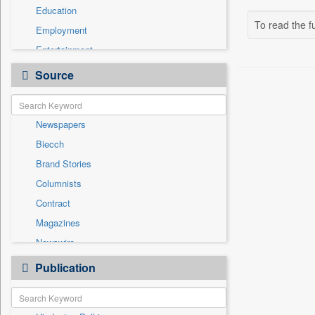
Education
To read the fu
Employment
Entertainment
General News
Source
Government News
Health & Lifestyle
Newspapers
International
Biecch
National
Brand Stories
Politics
Columnists
Press Release
Contract
Real Estate & Construction
Magazines
Sports
Newswire
Technology
Online News
Publication
Travel
Patentwipo
Press Release