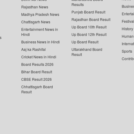
Results
Busine
Rajasthan News
Punjab Board Result
Enterta
Madhya Pradesh News
Rajasthan Board Result
Festiva
Chattisgarh News
Up Board 10th Result
History
Entertainment News in
Hindi
Up Board 12th Result
Human 
s
Business News in Hindi
Up Board Result
Interna
Aaj ka Rashifal
Uttarakhand Board
Sports
Result
Cricket News in Hindi
Contrib
Board Results 2026
Bihar Board Result
CBSE Result 2026
Chhattisgarh Board
Result