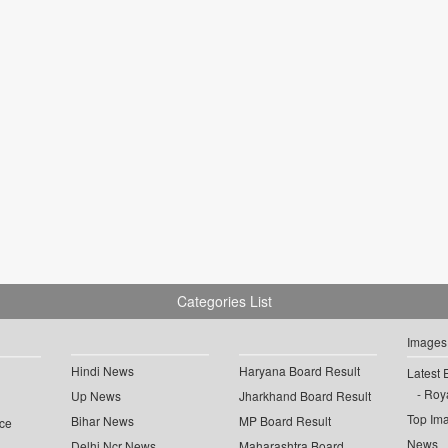
Categories List
Images
Hindi News
Haryana Board Result
Latest 
Roya
Up News
Jharkhand Board Result
Top Im
Bihar News
MP Board Result
ce
News
Delhi Ncr News
Maharashtra Board