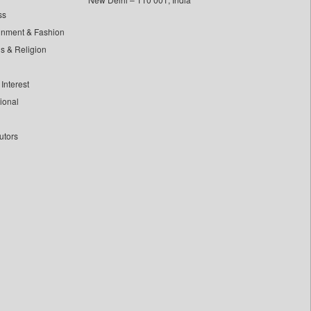
ss
inment & Fashion
ls & Religion
Interest
tional
utors