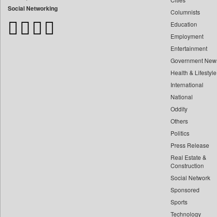
Bangladesh Business News
Social Networking
Columnists
Bdnews24
Education
Bihar Times
Employment
Biospectrum Asia
Entertainment
Biospectrum India
Government New
Bizcommunity
Health & Lifestyle
Brand Stories
International
Brighter Kashmir
National
Oddity
Business Daily
Others
Ciol
Politics
Capital Market
Press Release
Car Trade India
Real Estate &
Central Asian News Service
Construction
Construction World
Social Network
Sponsored
Dq Channels
Sports
Daily Mirror Sri Lanka
Technology