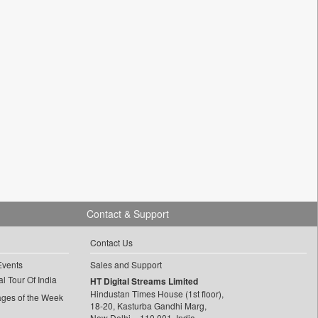
Contact & Support
Contact Us
Events
Sales and Support
l Tour Of India
HT Digital Streams Limited
Hindustan Times House (1st floor),
ages of the Week
18-20, Kasturba Gandhi Marg,
New Delhi – 110 001, India