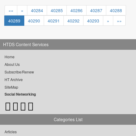
««
«
40284
40285
40286
40287
40288
40289
40290
40291
40292
40293
»
»»
HTDS Content Services
Home
About Us
Subscribe/Renew
HT Archive
SiteMap
Social Networking
Categories List
Articles