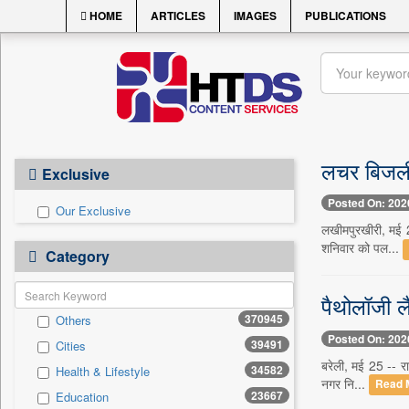
HOME
ARTICLES
IMAGES
PUBLICATIONS
लचर बिजली 
Exclusive
Posted On: 202
Our Exclusive
लखीमपुरखीरी, मई 25
शनिवार को पल...
Category
पैथोलॉजी ल
370945
Others
Posted On: 202
39491
Cities
बरेली, मई 25 -- राज
34582
Health & Lifestyle
नगर नि...
Read 
23667
Education