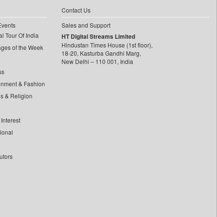
Contact Us
Events
Sales and Support
l Tour Of India
HT Digital Streams Limited
Hindustan Times House (1st floor),
ages of the Week
18-20, Kasturba Gandhi Marg,
New Delhi – 110 001, India
ss
inment & Fashion
ls & Religion
Interest
tional
utors