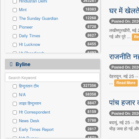
363281
Hindustan Delhi
0
Sec
घर में खेल
18383
Mint
0
Solicitation
12268
The Sunday Guardian
Posted On: 202
8728
Pioneer
लखीमपुरखीरी, मई 25
8627
Daily Times
गई और पूरे ...
Re
8455
Ht Lucknow
6493
Ht Chandigarh
राजनीति नह
5832
Siasat Daily
Byline
Posted On: 202
3070
Ht Mumbai
देहरादून, मई 25 -- 
2922
Early Times
...
Read More
327356
हिन्दुस्तान टीम
2875
Herald Goa
58358
N/A
1924
Daily News Sri Lanka
पांच हजार 
8847
लाइव हिन्दुस्तान
1882
Kashmir Images
8159
Ht Correspondent
Posted On: 202
1758
Ekantipur.com
3788
News Desk
बदायूं, मई 25 -- 
1714
The New Nation
भीड़ जमा हो गई औ
2817
Early Times Report
1630
Daily Mirror Sri Lanka
1571
Ndt Bureau