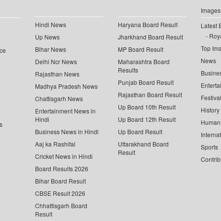
Images
Hindi News
Haryana Board Result
Latest 
Roya
Up News
Jharkhand Board Result
Top Im
Bihar News
MP Board Result
ce
News
Delhi Ncr News
Maharashtra Board
Results
Busine
Rajasthan News
Punjab Board Result
Enterta
Madhya Pradesh News
Rajasthan Board Result
Festiva
Chattisgarh News
Up Board 10th Result
History
Entertainment News in
Hindi
Up Board 12th Result
Human 
s
Business News in Hindi
Up Board Result
Interna
Aaj ka Rashifal
Uttarakhand Board
Sports
Result
Cricket News in Hindi
Contrib
Board Results 2026
Bihar Board Result
CBSE Result 2026
Chhattisgarh Board
Result