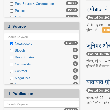
18795
Real Estate & Construction
टप्पेबाज न
15000
Politics
14745
National
Posted On: 202
13259
Technology
बरेली, मई 25 -- मह
Source
पुलिस को ...
Rea
12016
Business & Finance
8987
Sports
जूनियर और स
464857
Newspapers
7745
International
0
Biecch
3018
Travel
Posted On: 202
0
Brand Stories
2214
Employment
संभल, मई 25 -- सं
0
Columnists
2190
Entertainment
एकेडमी में भी कलर ब
0
Contract
1399
Auto
0
Magazines
0
General News
यातायात पु
0
Newswire
0
Government News
Posted On: 202
0
Online News
0
Publication
Press Release
संभल, मई 25 -- अख
0
Patentwipo
कर्मियों को सम्मानि
0
Press Release