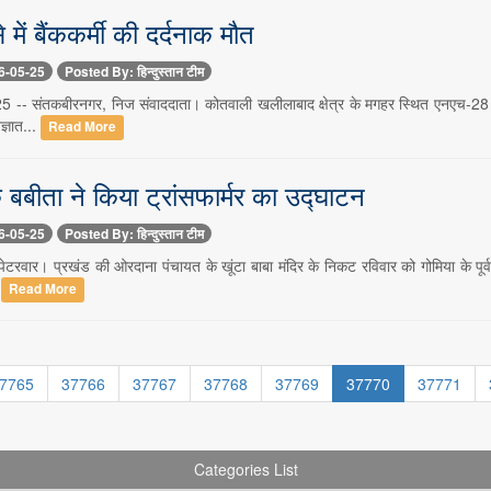
में बैंककर्मी की दर्दनाक मौत
6-05-25
Posted By: हिन्दुस्तान टीम
 -- संतकबीरनगर, निज संवाददाता। कोतवाली खलीलाबाद क्षेत्र के मगहर स्थित एनएच-28 पर 
्ञात...
Read More
क बबीता ने किया ट्रांसफार्मर का उद्घाटन
6-05-25
Posted By: हिन्दुस्तान टीम
पेटरवार। प्रखंड की ओरदाना पंचायत के खूंटा बाबा मंदिर के निकट रविवार को गोमिया के पूर
.
Read More
7765
37766
37767
37768
37769
37770
37771
Categories List