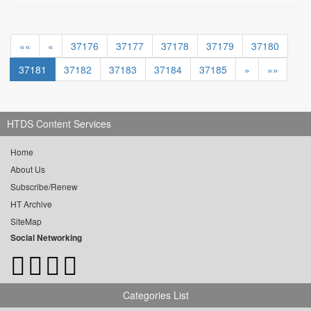
««
«
37176
37177
37178
37179
37180
37181
37182
37183
37184
37185
»
»»
HTDS Content Services
Home
About Us
Subscribe/Renew
HT Archive
SiteMap
Social Networking
Categories List