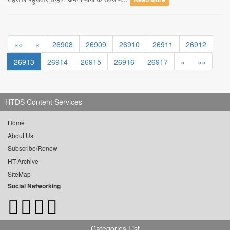
««
«
26908
26909
26910
26911
26912
26913
26914
26915
26916
26917
»
»»
HTDS Content Services
Home
About Us
Subscribe/Renew
HT Archive
SiteMap
Social Networking
Categories List