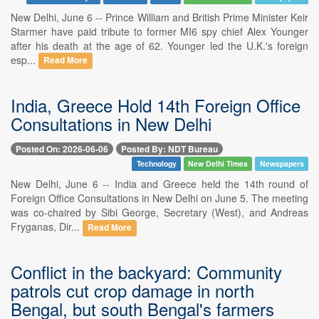
New Delhi, June 6 -- Prince William and British Prime Minister Keir
Starmer have paid tribute to former MI6 spy chief Alex Younger
after his death at the age of 62. Younger led the U.K.'s foreign
esp...
Read More
India, Greece Hold 14th Foreign Office
Consultations in New Delhi
Posted On: 2026-06-06
Posted By: NDT Bureau
Technology
New Delhi Times
Newspapers
New Delhi, June 6 -- India and Greece held the 14th round of
Foreign Office Consultations in New Delhi on June 5. The meeting
was co-chaired by Sibi George, Secretary (West), and Andreas
Fryganas, Dir...
Read More
Conflict in the backyard: Community
patrols cut crop damage in north
Bengal, but south Bengal's farmers