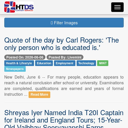
Toggl
navig
Filter Images
Quote of the day by Carl Rogers: 'The
only person who is educated is.'
Posted On: 2026-06-06
Posted By: Livemint
Health & Lifestyle
Education
Employment
Technology
MINT
Newspapers
New Delhi, June 6 -- For many people, education appears to
reach a natural conclusion after school or university. Examinations
are completed, qualifications are earned and years of formal
instruction ...
Read More
Shreyas Iyer Named India T20I Captain
for Ireland and England Tours; 15-Year-
Old Vaibhav Sooryavanshi Earns