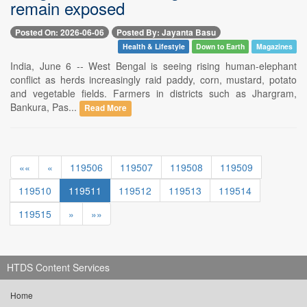
remain exposed
Posted On: 2026-06-06
Posted By: Jayanta Basu
Health & Lifestyle
Down to Earth
Magazines
India, June 6 -- West Bengal is seeing rising human-elephant
conflict as herds increasingly raid paddy, corn, mustard, potato
and vegetable fields. Farmers in districts such as Jhargram,
Bankura, Pas...
Read More
««
«
119506
119507
119508
119509
119510
119511
119512
119513
119514
119515
»
»»
HTDS Content Services
Home